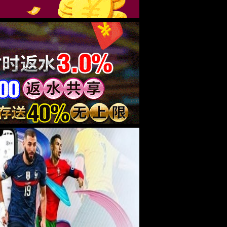
20
20
20
20
20
20
3
下页