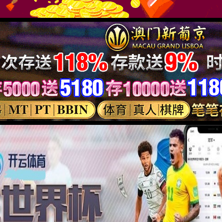
s333中国线路“我为师生办实事”任务清单推进落实进度表
s333中国线路“我为师生办实事”任务清单推进落实进度表
“一次办”“限时办”“掌（网）上办”事项清单
s333中国线路 “我为师生办实事”任务清单推进落实进度情况
国才杯”全国英语大赛初赛报名通知
众办实事”重点项目清单
共57条
上页
1
2