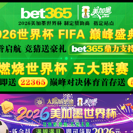
建工作
本科教育
研究生教育
科研工作
2026年校级教育教学改革项目推荐结果公示
”全国英语演讲比赛内蒙古工业大学校园选拔赛报名通知
社杯”全国高校学生跨文化能力大赛校赛的通知