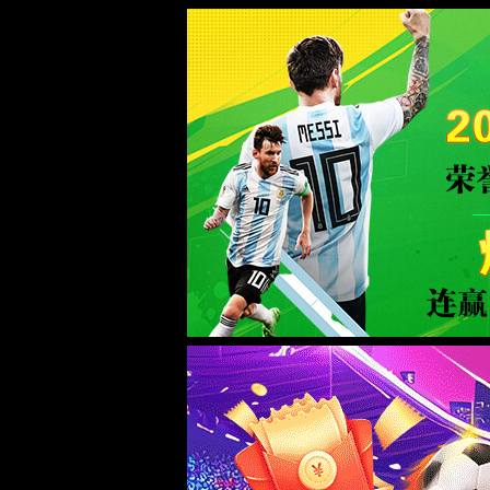
CHINA·金沙js333线路-品牌官网
网站首页
js333国际线路检测
学院动态
党
迎评促建
当前位置：
网站首页
>>
学院动态
>>
通知公告
通知公告
学院动态
金沙js333中国线路
新闻动态
第31届“21世纪杯
学院信息
关于举办第八届“外教