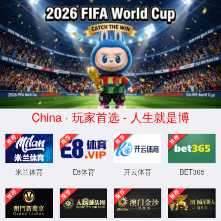
CHINA·金沙js333线路-品牌官网
网站首页
js333国际线路检测
学院动态
党
迎评促建
当前位置：
网站首页
>>
迎评促建
>>
工作新闻
工作新闻
迎评促建
公共外语教学部开展
工作新闻
金沙js333中国线
应知应会
金沙js333中国线